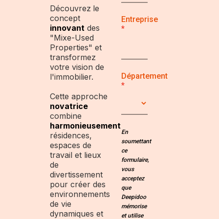
Découvrez
le
concept
Entreprise
innovant
des
"Mixe-Used
Properties" et
transformez
votre vision de
Département
l'immobilier.
Cette approche
novatrice
combine
harmonieusement
En
résidences,
soumettant
espaces de
ce
travail et lieux
formulaire,
de
vous
divertissement
acceptez
pour créer des
que
environnements
Deepidoo
de vie
mémorise
dynamiques et
et utilise